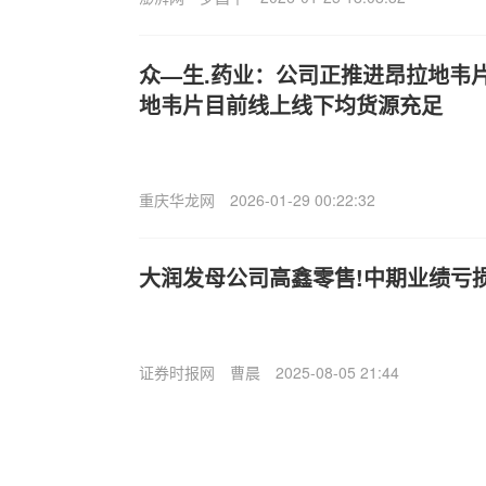
众—生.药业：公司正推进昂拉地韦
地韦片目前线上线下均货源充足
重庆华龙网
2026-01-29 00:22:32
大润发母公司高鑫零售!中期业绩亏损1
证券时报网
曹晨
2025-08-05 21:44