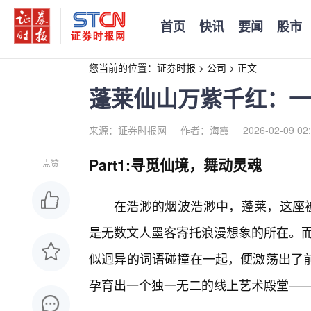
首页
快讯
要闻
股市
您当前的位置：
证券时报
>
公司
>
正文
蓬莱仙山万紫千红：一
来源：证券时报网
作者：海霞
2026-02-09 02
Part1:寻觅仙境，舞动灵魂
点赞
在浩渺的烟波浩渺中，蓬莱，这座被
是无数文人墨客寄托浪漫想象的所在。而
似迥异的词语碰撞在一起，便激荡出了
孕育出一个独一无二的线上艺术殿堂——