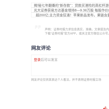
揭!秘七年翻番的“新存款”：贷款买港险的高杠杆游
光大证券获易方达基金增持8—9.36万股 每股作价约
超200亿;主力资金狂涌！苹果新品发布，果链含量4
声明：证券时报力求信息真实、准确，文章提及内
下载“证券时报”官方APP，或关注官方微信公众
网友评论
登录
后可以发言
网友评论仅供其表达个人看法，并不表明证券时报立场