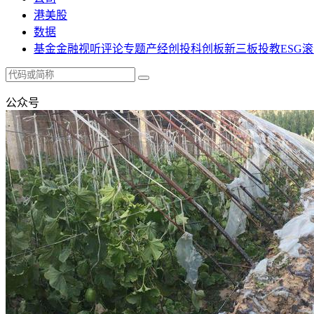
港美股
数据
基金
金融
视听
评论
专题
产经
创投
科创板
新三板
投教
ESG
滚
公众号