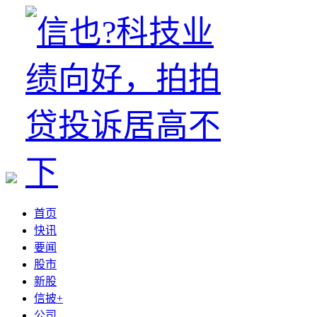
首页
快讯
要闻
股市
新股
信披+
公司